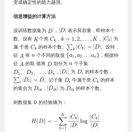
变成确定性的能力越强。
信息增益的计算方法
|
|
设训练数据集为
，
表示其容量，即样本个
D
D
|
|
=
1
,
2
,
…
,
数。设有
个类
，
，
为
C
C
k
K
K
k
k
|
|
=
|
|
∑
属 于类
的样本个数。
。设特
C
D
C
k
k
k
{
,
…
}
征
有
个不同的取值
，根据特
n
a
a
a
A
1
2
n
征
的取 值将
划分为
个子集
n
D
A
|
|
，
为
的样本个数，
、
、
…
D
D
D
D
D
1
2
i
i
n
|
|
=
∑
。记子集
中属于类
的样本
D
D
C
D
i
i
k
i
|
|
的集合为
，
为
的样本个数。
D
D
D
i
k
i
k
i
k
则数据集 D 的经验熵为：
K
|
|
|
|
C
C
∑
k
k
(
)
=
−
log
H
D
|
|
|
|
D
D
=
1
k