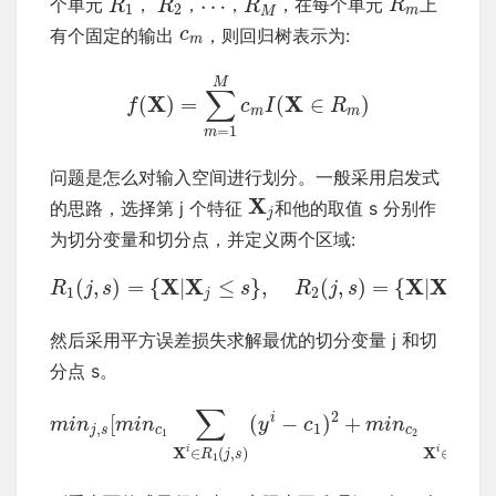
…
个单元
，
，
，
，在每个单元
上
R
R
R
R
1
2
m
M
有个固定的输出
，则回归树表示为:
c
m
M
∑
X
X
(
)
=
(
∈
)
f
c
I
R
m
m
=
1
m
问题是怎么对输入空间进行划分。一般采用启发式
X
的思路，选择第 j 个特征
和他的取值 s 分别作
j
为切分变量和切分点，并定义两个区域:
X
X
X
X
(
,
)
=
{
|
≤
}
,
(
,
)
=
{
|
>
R
j
s
s
R
j
s
s
1
2
j
j
然后采用平方误差损失求解最优的切分变量 j 和切
分点 s。
∑
∑
2
i
[
(
−
)
+
m
i
n
m
i
n
y
c
m
i
n
,
1
j
s
c
c
1
2
i
i
X
∈
(
,
)
X
∈
(
,
R
j
s
R
j
s
1
2