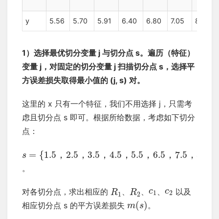
y
5.56
5.70
5.91
6.40
6.80
7.05
8.90
1）选择最优切分变量 j 与切分点 s。遍历（特征）
变量 j，对固定的切分变量 j 扫描切分点 s，选择平
方误差损失取得最小值的 (j, s) 对。
这里的 x 只有一个特征，我们不用选择 j，只需考
虑且切分点 s 即可。根据所给数据，考虑如下切分
点：
=
{
1.5
，
2.5
，
3.5
，
4.5
，
5.5
，
6.5
，
7.5
，
8.5
，
s
。
对各切分点，求出相应的
、
、
、
以及
c
c
R
R
1
2
1
2
(
)
相应切分点 s 的平方误差损失
。
m
s