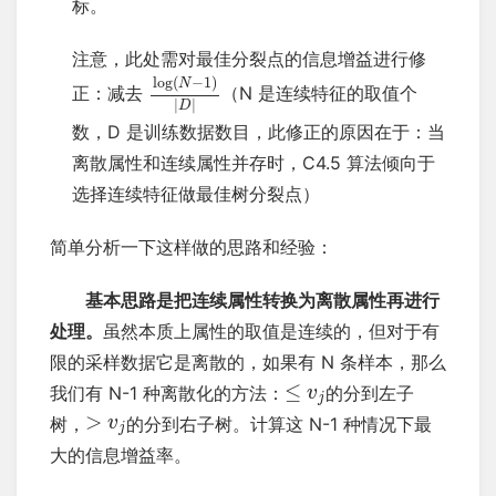
标。
注意，此处需对最佳分裂点的信息增益进行修
log
(
−
1
)
N
正：减去
（N 是连续特征的取值个
|
|
D
数，D 是训练数据数目，此修正的原因在于：当
离散属性和连续属性并存时，C4.5 算法倾向于
选择连续特征做最佳树分裂点）
简单分析一下这样做的思路和经验：
基本思路是把连续属性转换为离散属性再进行
处理。
虽然本质上属性的取值是连续的，但对于有
限的采样数据它是离散的，如果有 N 条样本，那么
≤
我们有 N-1 种离散化的方法：
的分到左子
v
j
>
树，
v
的分到右子树。计算这 N-1 种情况下最
j
大的信息增益率。