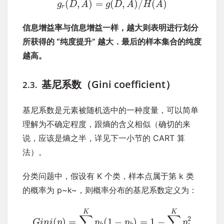
(
,
)
=
(
,
)
/
(
)
g
D
A
g
D
A
H
A
r
信息增益率与信息增益一样，越大则表明进行划分
所获得的 “纯度提升” 越大．最后的样本集合的纯度
越高。
基尼系数（Gini coefficient）
2.3.
基尼系数是元素被随机选中的一种度量，可以简单
理解为不确定程度，跟熵的含义相似（确切的来
说，应该是熵之半，详见下一小节的 CART 算
法）。
分类问题中，假设有 K 个类，样本点属于第 k 类
的概率为 p~k~，则概率分布的基尼系数定义为：
K
K
∑
∑
2
(
)
=
(
1
−
)
=
1
−
G
i
n
i
p
p
p
p