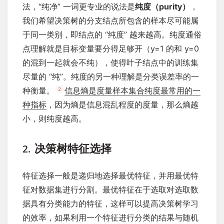
法，“纯净” 一词更专业的说法是
纯度（purity）
，
我们希望决策树的分支结点所包含的样本尽可能属
于同一类别，即结点的 “纯度” 越来越高。纯度通俗
点理解就是目标变量要分得足够开（y=1 的和 y=0
的混到一起就会不纯），使得叶子结点中的训练集
尽量的 “纯”。纯度的另一种理解是分类误差率的一
种衡量。
信息熵是度量样本集合纯度最常用的一
2
种指标
，因为熵是信息混乱程度的度量，那么熵越
小，则纯度越高。
决策树特征选择
2.
特征选择一般是递归地选择最优特征，并用最优特
征对数据集进行分割。最优特征在于选取对选取数
据具有分类能力的特征，这样可以提高决策树学习
的效率，如果利用一个特征进行分类的结果与随机