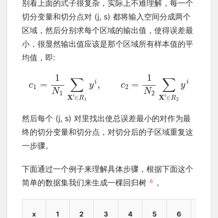
别看上面的式子很复杂，实际上不难理解，每一个
切分变量和切分点对 (j, s) 都将输入空间分成两个
区域，然后分别求每个区域的输出值，使得误差最
小，很显然输出值应该是那个区域所有样本值的平
均值，即:
1
1
∑
∑
i
i
=
,
=
c
y
c
y
1
2
N
N
1
2
i
i
X
∈
X
∈
R
R
1
2
然后每个 (j, s) 对里找出使总误差最小的对作为最
终的切分变量和切分点，对切分后的子区域重复这
一步骤。
下面通过一个例子来理解具体步骤，根据下面这个
简单的数据集我们来生成一棵回归树
。
6
x
1
2
3
4
5
6
7