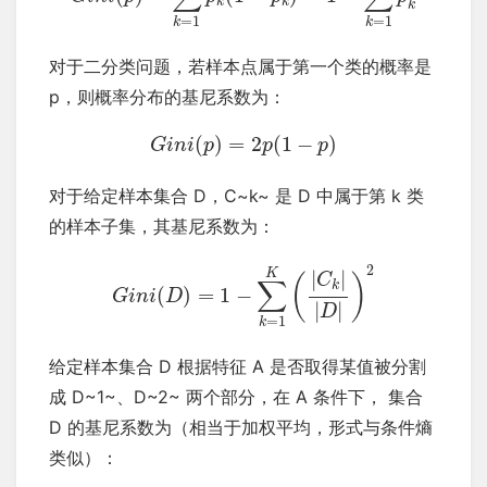
k
k
k
=
1
=
1
k
k
对于二分类问题，若样本点属于第一个类的概率是
p，则概率分布的基尼系数为：
(
)
=
2
(
1
−
)
G
i
n
i
p
p
p
对于给定样本集合 D，C~k~ 是 D 中属于第 k 类
的样本子集，其基尼系数为：
2
K
|
|
(
)
C
∑
k
(
)
=
1
−
G
i
n
i
D
|
|
D
=
1
k
给定样本集合 D 根据特征 A 是否取得某值被分割
成 D~1~、D~2~ 两个部分，在 A 条件下， 集合
D 的基尼系数为（相当于加权平均，形式与条件熵
类似）：