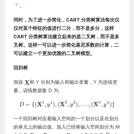
。
5
同时，为了进一步简化，CART 分类树算法每次仅
仅对某个特征的值进行二分，而不是多分，这样
CART 分类树算法建立起来的是二叉树，而不是多
叉树。这样一可以进一步简化基尼系数的计算，二
可以建立一个更加优雅的二叉树模型。
回归树
X
假设
和 Y 分别为输入和输出变量，Y 为连续变
量，训练数据集 D 为:
1
2
1
2
X
X
X
n
n
=
{
(
,
)
,
(
,
)
,
…
,
(
,
)
}
D
y
y
y
一个回归树对应着输入空间的一个划分以及在划分
的单元上的输出值。加入已经将输入空间划分为 M