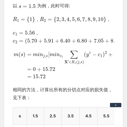
=
1.5
以
为例，此时可得:
s
=
{
1
}
=
{
2
,
3
,
4
,
5
,
6
,
7
,
8
,
9
,
10
}
，
，
R
R
1
2
=
5.56
，
c
1
=
(
5.70
+
5.91
+
6.40
+
6.80
+
7.05
+
8.90
+
c
2
∑
2
i
(
)
=
[
(
−
)
+
m
s
m
i
n
m
i
n
y
c
m
i
n
,
1
j
s
c
c
1
i
X
∈
(
,
)
R
j
s
1
=
0
+
15.72
=
15.72
相同的方法，计算出所有的分切点对应的损失值，
见下表：
s
1.5
2.5
3.5
4.5
5.5
6.