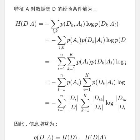
特征 A 对数据集 D 的经验条件熵为：
∑
(
|
)
=
−
(
,
)
log
(
|
)
H
D
A
p
D
A
p
D
A
i
i
k
k
,
i
k
∑
=
−
(
)
(
|
)
log
(
|
)
p
A
p
D
A
p
D
A
i
i
i
k
k
,
i
k
n
K
∑
∑
=
−
(
)
(
|
)
log
(
|
p
A
p
D
A
p
D
i
i
k
k
=
1
=
1
i
k
n
K
∑
∑
=
−
(
)
(
|
)
log
(
p
A
p
D
A
p
D
i
i
k
k
=
1
=
1
i
i
n
K
|
|
|
|
|
|
D
D
D
∑
∑
i
i
k
i
k
=
−
log
|
|
|
|
|
|
D
D
D
i
i
=
1
=
1
i
k
因此，信息增益为：
(
,
)
=
(
)
−
(
|
)
g
D
A
H
D
H
D
A