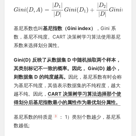
|
|
|
|
D
D
1
2
(
,
)
=
(
)
+
(
)
G
i
n
i
D
A
G
i
n
i
D
G
i
n
i
D
1
2
|
|
|
|
D
D
基尼系数也叫
基尼指数（Gini index）
，Gini 系
数，基尼不纯度。CART 决策树学习算法使用基尼
系数来选择划分属性。
Gini(D) 反映了从数据集 D 中随机抽取两个样本，
其类别标记不一致的概率。因此， Gini(D) 越小，
则数据集 D 的纯度越高。
因此，基尼系数有时会称
为基尼不纯度，其值表示数据集的不纯程度，越大
越不纯。因此，
CART 决策树学习算法选择那个使
得划分后基尼指数最小的属性作为最优划分属性。
基尼系数的特质是
： 1）类别个数越少，基尼系
3
数越低;