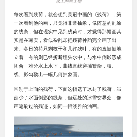
冰上的黑天鹅
每次看到残荷，就会想到吴冠中画的《残荷》，第
一次看到他的画，只觉得非常抽象，像随意的乱涂
的线条，但在现实中见到残荷时，才觉得那幅画其
实是在写实，看似杂乱却把残荷神韵完全画了出
来。冬日的荷只剩枝干和几许残叶，有的直挺挺地
立着，有的则已经折断埋头水中，与水中倒影形成
闭合，难分水上水下，曲线直线穿插繁杂，枝、
线、影勾勒出一幅几何抽象画。
区别于上面的残荷，下面这幅选了冰封了残荷，虽
然少了水面倒影的线条，但远处的冰雪交界处，像
画笔刷过的残迹，如同一幅淡雅的油画。