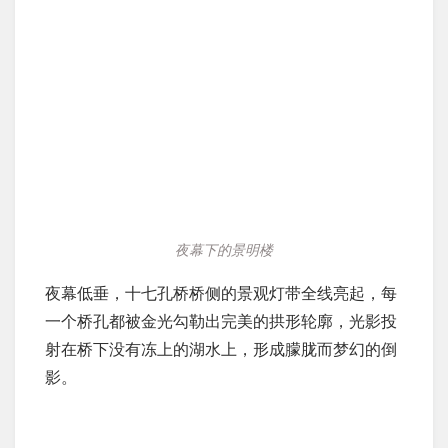
夜幕下的景明楼
夜幕低垂，十七孔桥桥侧的景观灯带全线亮起，每
一个桥孔都被金光勾勒出完美的拱形轮廓，光影投
射在桥下没有冻上的湖水上，形成朦胧而梦幻的倒
影。