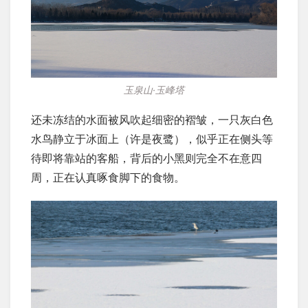
玉泉山·玉峰塔
还未冻结的水面被风吹起细密的褶皱，一只灰白色
水鸟静立于冰面上（许是夜鹭），似乎正在侧头等
待即将靠站的客船，背后的小黑则完全不在意四
周，正在认真啄食脚下的食物。