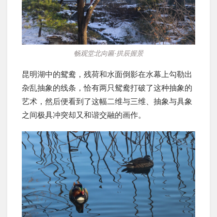
畅观堂北向匾·拱辰握景
昆明湖中的鸳鸯，残荷和水面倒影在水幕上勾勒出
杂乱抽象的线条，恰有两只鸳鸯打破了这种抽象的
艺术，然后便看到了这幅二维与三维、抽象与具象
之间极具冲突却又和谐交融的画作。