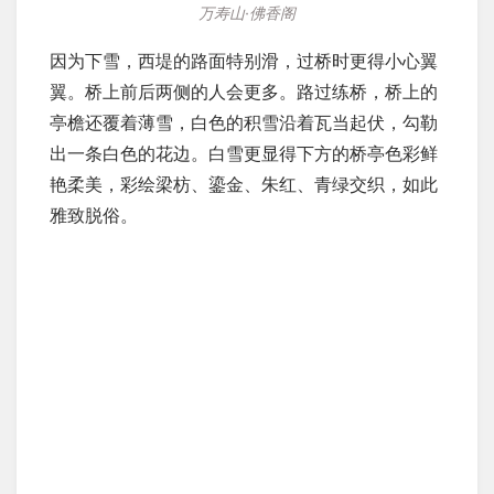
万寿山·佛香阁
因为下雪，西堤的路面特别滑，过桥时更得小心翼
翼。桥上前后两侧的人会更多。路过练桥，桥上的
亭檐还覆着薄雪，白色的积雪沿着瓦当起伏，勾勒
出一条白色的花边。白雪更显得下方的桥亭色彩鲜
艳柔美，彩绘梁枋、鎏金、朱红、青绿交织，如此
雅致脱俗。