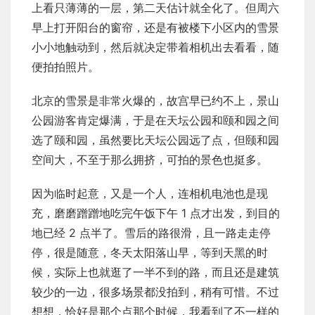
上看只薄薄的一层，第二天估计就全化了。但周六
早上打开阳台的窗帘，还是有被楼下小区内的雪景
小小地触动到，然后就决定带着相机出去看看，随
便拍拍照片。
北京的雪景是非常火爆的，故宫早已约不上，景山
公园游客肯定爆满，于是在天坛公园和颐和园之间
选了颐和园，虽然要比天坛公园远了点，但颐和园
空间大，不至于那么拥挤，可拍的景色也挺多。
因为临时起意，又是一个人，连相机电池也是现
充，磨磨蹭蹭地吃完午饭下午 1 点才出发，到目的
地已经 2 点半了。雪后的路很滑，且一路走走停
停，很是随意，冬天太阳落山早，等到天黑的时
候，实际上也就逛了一半不到的路，而且还是建筑
较少的一边，很多场景都没拍到，稍有可惜。不过
想想，恰好是那个点那个时候，我看到了不一样的