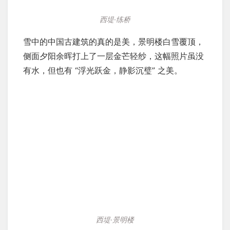
西堤·练桥
雪中的中国古建筑的真的是美，景明楼白雪覆顶，
侧面夕阳余晖打上了一层金芒轻纱，这幅照片虽没
有水，但也有 “浮光跃金，静影沉璧” 之美。
西堤·景明楼