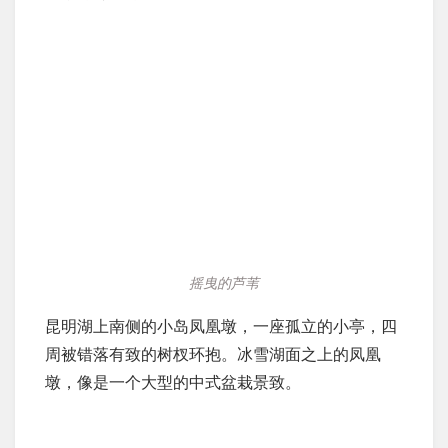
摇曳的芦苇
昆明湖上南侧的小岛凤凰墩，一座孤立的小亭，四
周被错落有致的树杈环抱。冰雪湖面之上的凤凰
墩，像是一个大型的中式盆栽景致。