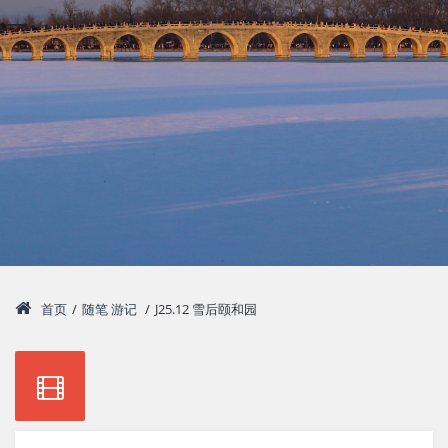
首页
/
随笔
游记
/
J25.12 雪后颐和园