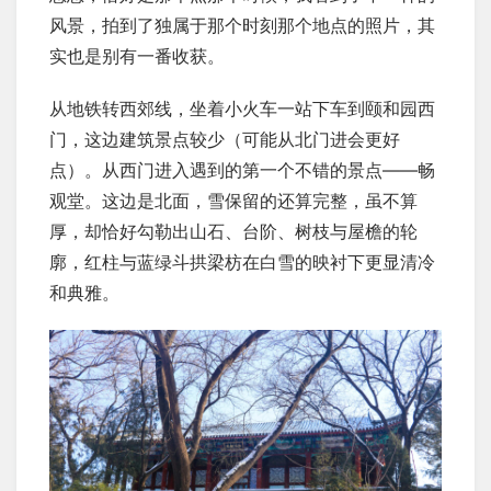
风景，拍到了独属于那个时刻那个地点的照片，其
实也是别有一番收获。
从地铁转西郊线，坐着小火车一站下车到颐和园西
门，这边建筑景点较少（可能从北门进会更好
点）。从西门进入遇到的第一个不错的景点——畅
观堂。这边是北面，雪保留的还算完整，虽不算
厚，却恰好勾勒出山石、台阶、树枝与屋檐的轮
廓，红柱与蓝绿斗拱梁枋在白雪的映衬下更显清冷
和典雅。