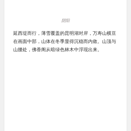
阴阳
延西堤而行，薄雪覆盖的昆明湖对岸，万寿山横亘
在画面中部，山体在冬季显得沉稳而内敛。山顶与
山腰处，佛香阁从暗绿色林木中浮现出来。